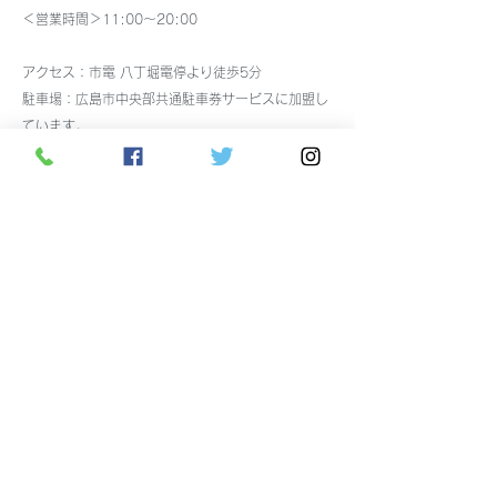
＜営業時間＞11:00～20:00
アクセス：市電 八丁堀電停より徒歩5分
駐車場：
広島市中央部共通駐車券サービスに加盟し
ています。
税込7,000円以上で30分無料の駐車券を差し上げま
す。
駐車券使用可能な
駐車場はこちら
をご覧ください。
お支払い：クレジットカード（VISA、JCB、
Mastercard、ダイナースクラブ、アメックス）、交
通系電子マネー、Edy、銀聯カード、電子マネー
nanaco、電子マネーWAON、ペイペイ、auPAY、d
払い、銀行振込、ヤマト運輸代引き（クレジットカ
ード可能） 使用可
(株)さだや 082-241-7533
メーカーズシャツ鎌倉広島店 082-241-7534