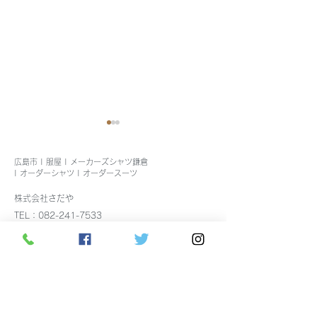
広島市 | 服屋 | メーカーズシャツ鎌倉
| オーダーシャツ | オーダースーツ
株式会社さだや
8月4日出張しま
TEL：082-241-7533
メンズストレッチシャ
メーカーズシャツ鎌倉広島店（フランチャイズ）
ツ、イージーケアシャツ
TEL：082-241-7534
FAX：082-247-2856
入荷しました