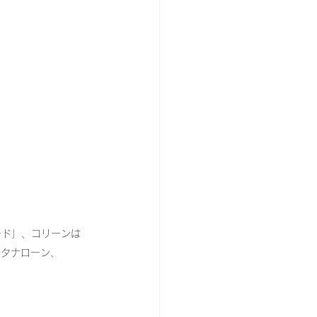
ード」、コリーンは
いタナローン、