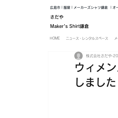
広島市 | 服屋 | メーカーズシャツ鎌倉
| 
さだや
Maker's Shirt鎌倉
HOME
ニュース・レンタルスペース
メ
株式会社さだや
2
ウィメン
しました