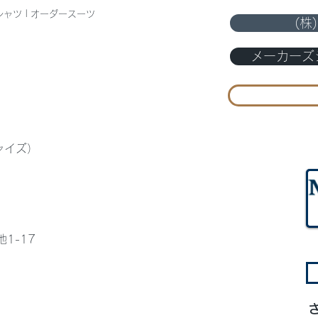
シャツ | オーダースーツ
(株
8月
メーカーズシ
メンズストレッチシャツ、イ
ージーケアシャツ入荷しまし
た
ャイズ）
1-17