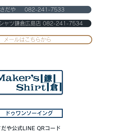
)さだや 082-241-7533
4日出張します
ャツ鎌倉広島店 082-241-7534
メールはこちらから
ドゥワンソーイング
さだや公式LINE QRコード