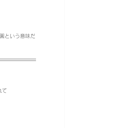
。
園という意味だ
れて