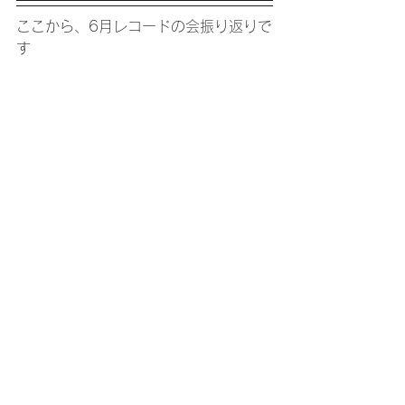
ここから、6月レコードの会振り返りで
す