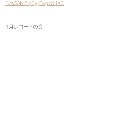
CesAAbr6kjCyyBvgvU4aC
1月レコードの会