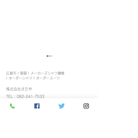
広島市 | 服屋 | メーカーズシャツ鎌倉
| オーダーシャツ | オーダースーツ
株式会社さだや
TEL：082-241-7533
トーマスメイソン生地ビ
メンズストレッ
メーカーズシャツ鎌倉広島店（フランチャイズ）
ジネスシャツ入荷しまし
ツ、イージーケ
TEL：082-241-7534
FAX：082-247-2856
た
入荷しました