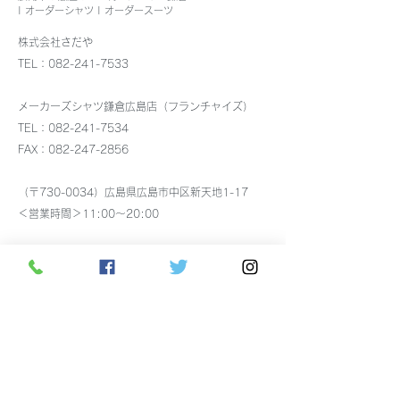
| オーダーシャツ | オーダースーツ
株式会社さだや
TEL：082-241-7533
トーマスメイソン生地ビ
メンズストレッ
メーカーズシャツ鎌倉広島店（フランチャイズ）
ジネスシャツ入荷しまし
ツ、イージーケ
TEL：082-241-7534
FAX：082-247-2856
た
入荷しました
（〒730-0034）広島県広島市中区新天地1-17
＜営業時間＞11:00～20:00
アクセス：市電 八丁堀電停より徒歩5分
駐車場：
広島市中央部共通駐車券サービスに加盟し
ています。
税込7,000円以上で30分無料の駐車券を差し上げま
す。
駐車券使用可能な
駐車場はこちら
をご覧ください。