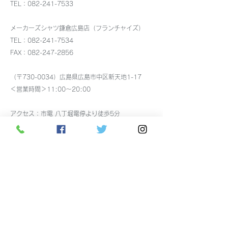
8月4日出張しま
TEL：082-241-7533
メンズストレッチシャ
メーカーズシャツ鎌倉広島店（フランチャイズ）
ツ、イージーケアシャツ
TEL：082-241-7534
FAX：082-247-2856
入荷しました
（〒730-0034）広島県広島市中区新天地1-17
＜営業時間＞11:00～20:00
アクセス：市電 八丁堀電停より徒歩5分
駐車場：
広島市中央部共通駐車券サービスに加盟し
ています。
税込7,000円以上で30分無料の駐車券を差し上げま
す。
駐車券使用可能な
駐車場はこちら
をご覧ください。
お支払い：クレジットカード（VISA、JCB、
Mastercard、ダイナースクラブ、アメックス）、交
通系電子マネー、Edy、銀聯カード、電子マネー