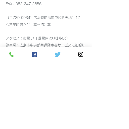
FAX：082-247-2856
（〒730-0034）広島県広島市中区新天地1-17
＜営業時間＞11:00～20:00
アクセス：市電 八丁堀電停より徒歩5分
駐車場：
広島市中央部共通駐車券サービスに加盟し
ています。
税込7,000円以上で30分無料の駐車券を差し上げま
す。
駐車券使用可能な
駐車場はこちら
をご覧ください。
お支払い：クレジットカード（VISA、JCB、
Mastercard、ダイナースクラブ、アメックス）、交
通系電子マネー、Edy、銀聯カード、電子マネー
nanaco、電子マネーWAON、ペイペイ、auPAY、d
払い、銀行振込、ヤマト運輸代引き（クレジットカ
ード可能） 使用可