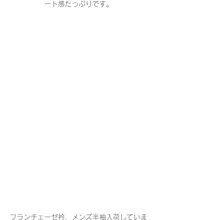
ート感たっぷりです。
フランチェーゼ衿、メンズ半袖入荷していま