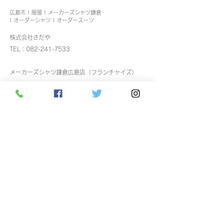
広島市 | 服屋 | メーカーズシャツ鎌倉
| オーダーシャツ | オーダースーツ
株式会社さだや
8月4日出張します
TEL：082-241-7533
メンズカノコポ
メーカーズシャツ鎌倉広島店（フランチャイズ）
再入荷
TEL：082-241-7534
FAX：082-247-2856
（〒730-0034）広島県広島市中区新天地1-17
＜営業時間＞11:00～20:00
アクセス：市電 八丁堀電停より徒歩5分
駐車場：
広島市中央部共通駐車券サービスに加盟し
ています。
税込7,000円以上で30分無料の駐車券を差し上げま
す。
駐車券使用可能な
駐車場はこちら
をご覧ください。