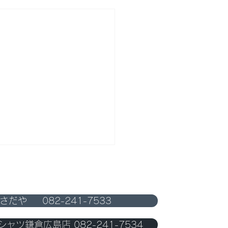
)さだや 082-241-7533
4日出張します
ャツ鎌倉広島店 082-241-7534