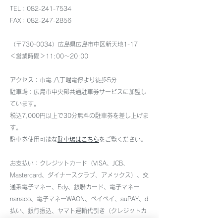
ジネスシャツ入荷しまし
ツ、イージーケ
TEL：082-241-7534
FAX：082-247-2856
た
入荷しました
（〒730-0034）広島県広島市中区新天地1-17
＜営業時間＞11:00～20:00
アクセス：市電 八丁堀電停より徒歩5分
駐車場：
広島市中央部共通駐車券サービスに加盟し
ています。
税込7,000円以上で30分無料の駐車券を差し上げま
す。
駐車券使用可能な
駐車場はこちら
をご覧ください。
お支払い：クレジットカード（VISA、JCB、
Mastercard、ダイナースクラブ、アメックス）、交
通系電子マネー、Edy、銀聯カード、電子マネー
nanaco、電子マネーWAON、ペイペイ、auPAY、d
払い、銀行振込、ヤマト運輸代引き（クレジットカ