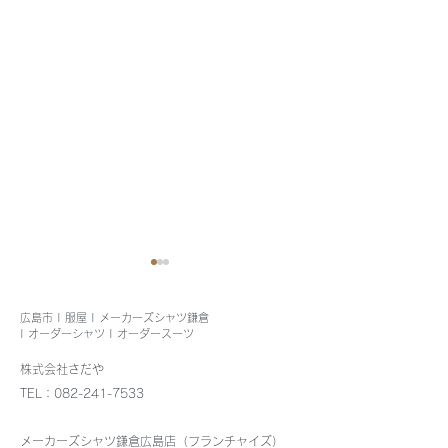
広島市 | 服屋 | メーカーズシャツ鎌倉
| オーダーシャツ | オーダースーツ
株式会社さだや
TEL：082-241-7533
トーマスメイソン生地ビ
メンズストレッ
メーカーズシャツ鎌倉広島店（フランチャイズ）