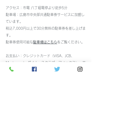
アクセス：市電 八丁堀電停より徒歩5分
駐車場：
広島市中央部共通駐車券サービスに加盟し
ています。
税込7,000円以上で30分無料の駐車券を差し上げま
す。
駐車券使用可能な
駐車場はこちら
をご覧ください。
お支払い：クレジットカード（VISA、JCB、
Mastercard、ダイナースクラブ、アメックス）、交
通系電子マネー、Edy、銀聯カード、電子マネー
nanaco、電子マネーWAON、ペイペイ、auPAY、d
払い、銀行振込、ヤマト運輸代引き（クレジットカ
ード可能） 使用可
(株)さだや 082-241-7533
メーカーズシャツ鎌倉広島店 082-241-7534
メールはこちらから