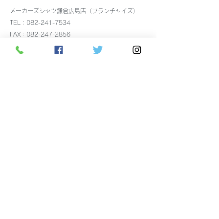
メンズカノコポ
メーカーズシャツ鎌倉広島店（フランチャイズ）
再入荷
TEL：082-241-7534
FAX：082-247-2856
（〒730-0034）広島県広島市中区新天地1-17
＜営業時間＞11:00～20:00
アクセス：市電 八丁堀電停より徒歩5分
駐車場：
広島市中央部共通駐車券サービスに加盟し
ています。
税込7,000円以上で30分無料の駐車券を差し上げま
す。
駐車券使用可能な
駐車場はこちら
をご覧ください。
お支払い：クレジットカード（VISA、JCB、
Mastercard、ダイナースクラブ、アメックス）、交
通系電子マネー、Edy、銀聯カード、電子マネー
nanaco、電子マネーWAON、ペイペイ、auPAY、d