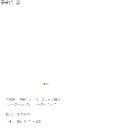
最新記事
広島市 | 服屋 | メーカーズシャツ鎌倉
| オーダーシャツ | オーダースーツ
株式会社さだや
8月4日出張します
TEL：082-241-7533