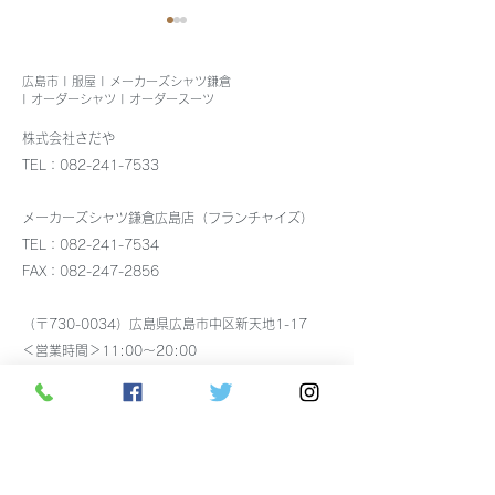
広島市 | 服屋 | メーカーズシャツ鎌倉
| オーダーシャツ | オーダースーツ
株式会社さだや
8月4日出張します
TEL：082-241-7533
メンズカノコポ
メーカーズシャツ鎌倉広島店（フランチャイズ）
再入荷
TEL：082-241-7534
FAX：082-247-2856
（〒730-0034）広島県広島市中区新天地1-17
＜営業時間＞11:00～20:00
アクセス：市電 八丁堀電停より徒歩5分
駐車場：
広島市中央部共通駐車券サービスに加盟し
ています。
税込7,000円以上で30分無料の駐車券を差し上げま