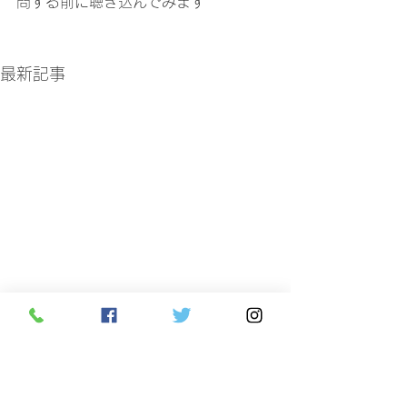
問する前に聴き込んでみます
最新記事
広島市 | 服屋 | メーカーズシャツ鎌倉
| オーダーシャツ | オーダースーツ