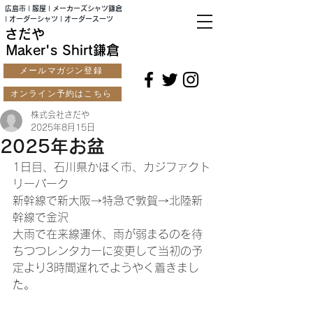
広島市 | 服屋 | メーカーズシャツ鎌倉
| オーダーシャツ | オーダースーツ
さだや
Maker's Shirt鎌倉
メールマガジン登録
オンライン予約はこちら
株式会社さだや
2025年8月15日
2025年お盆
1日目、石川県かほく市、カジファクト
リーパーク
新幹線で新大阪→特急で敦賀→北陸新
幹線で金沢
大雨で在来線運休、雨が弱まるのを待
ちつつレンタカーに変更して当初の予
定より3時間遅れでようやく着きまし
た。