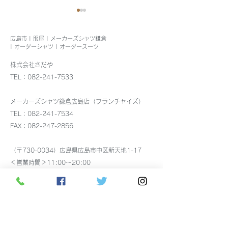
広島市 | 服屋 | メーカーズシャツ鎌倉
| オーダーシャツ | オーダースーツ
株式会社さだや
8月4日出張しま
TEL：082-241-7533
メンズストレッチシャ
メーカーズシャツ鎌倉広島店（フランチャイズ）
ツ、イージーケアシャツ
TEL：082-241-7534
FAX：082-247-2856
入荷しました
（〒730-0034）広島県広島市中区新天地1-17
＜営業時間＞11:00～20:00
アクセス：市電 八丁堀電停より徒歩5分
駐車場：
広島市中央部共通駐車券サービスに加盟し
ています。
税込7,000円以上で30分無料の駐車券を差し上げま