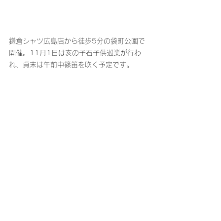
鎌倉シャツ広島店から徒歩5分の袋町公園で
開催。11月1日は亥の子石子供巡業が行わ
れ、貞末は午前中篠笛を吹く予定です。