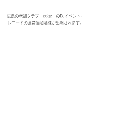
広島の老舗クラブ「edge」のDJイベント。
レコードの会常連加藤様が出場されます。