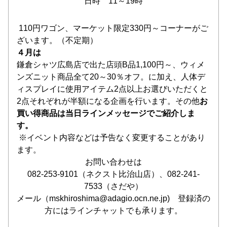
日時　11～19時
 110円ワゴン、マーケット限定330円～コーナーがご
ざいます。（不定期）
４月は
鎌倉シャツ広島店で出た店頭B品1,100円～、ウィメ
ンズニット商品全て20～30％オフ。に加え、人体デ
ィスプレイに使用アイテム2点以上お選びいただくと
2点それぞれが半額になる企画を行います。その他
お
買い得商品は当日ラインメッセージでご紹介しま
す。
 ※イベント内容などは予告なく変更することがあり
ます。
お問い合わせは
082-253-9101（ネクスト比治山店）、082-241-
7533（さだや）
メール（mskhiroshima@adagio.ocn.ne.jp)　登録済の
方にはラインチャットでも承ります。